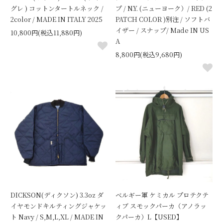
グレ ) コットンタートルネック /
プ / N.Y. (ニューヨーク）/ RED (2
2color / MADE IN ITALY 2025
PATCH COLOR )別注 / ソフトバ
イザー / スナップ/ Made IN US
10,800円(税込11,880円)
A
8,800円(税込9,680円)
DICKSON(ディクソン) 3.3oz ダ
ベルギー軍 ケミカル プロテクテ
イヤモンドキルティングジャケッ
ィブ スモックパーカ（アノラッ
ト Navy / S,M,L,XL / MADE IN
クパーカ）L【USED】